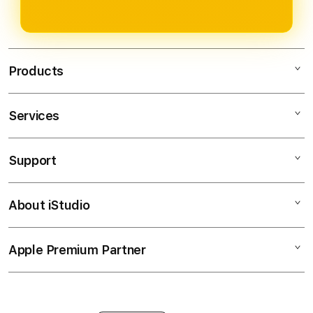
game slot yang beragam sehingga
yang nyaman.
cocok untuk pemain pemula maupun
berpengalaman.
Products
Services
RAJAKERA
RAJA KERA
Support
AppleCare+
RAJAKERA LOGIN
Corporate
RAJAKERA DAFTAR
About iStudio
My Account
Toto Macau
RAJAKERA SLOT
Collection & Delivery
Elush Service Provider
RAJAKERA LINK
Apple Premium Partner
About Us
Returns & Exchanges
Financing Options
RAJAKERA LINK ALTERNATIF
Find an iStudio near you
Contact Us
Trade-in
RAJAKERA BANDAR SLOT
Why Shop at iStudio
FAQ