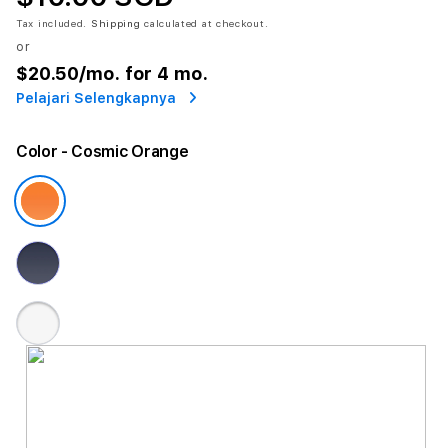
Tax included.
Shipping
calculated at checkout.
or
$20.50
/mo. for 4 mo.
Pelajari Selengkapnya
Color
- Cosmic Orange