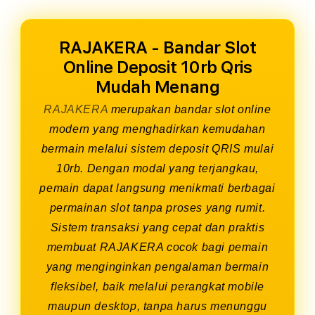
RAJAKERA - Bandar Slot
Online Deposit 10rb Qris
Mudah Menang
RAJAKERA
merupakan bandar slot online
modern yang menghadirkan kemudahan
bermain melalui sistem deposit QRIS mulai
10rb. Dengan modal yang terjangkau,
pemain dapat langsung menikmati berbagai
permainan slot tanpa proses yang rumit.
Sistem transaksi yang cepat dan praktis
membuat RAJAKERA cocok bagi pemain
yang menginginkan pengalaman bermain
fleksibel, baik melalui perangkat mobile
maupun desktop, tanpa harus menunggu