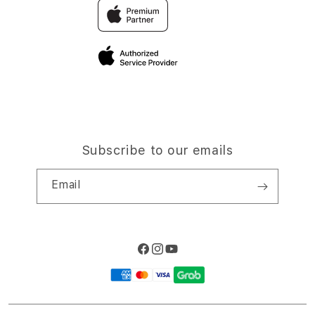
Traveller’s Reservation
Elush Corporate Website
Privacy Policy
Site Terms of Use
Subscribe to our emails
Email
Facebook
Instagram
YouTube
Payment
methods