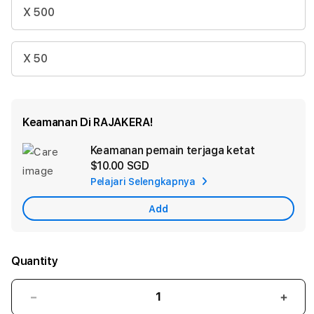
X 500
X 50
Keamanan Di RAJAKERA!
Keamanan pemain terjaga ketat
Ad
$10.00 SGD
App
Pelajari Selengkapnya
Car
Add
Quantity
Decrease
Incr