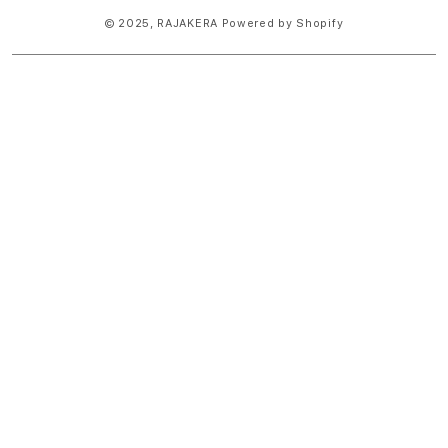
© 2025,
RAJAKERA
Powered by Shopify